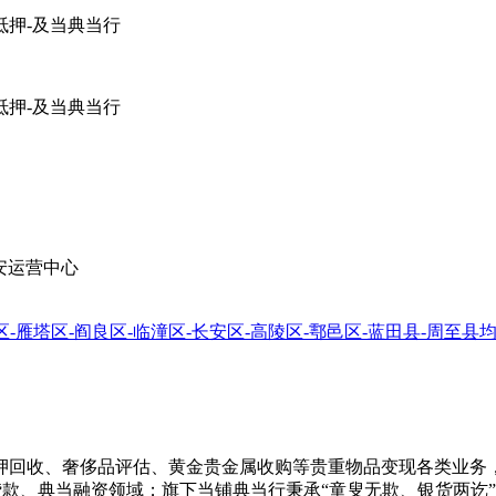
安运营中心
区-雁塔区-阎良区-临潼区-长安区-高陵区-鄠邑区-蓝田县-周至县
押回收、奢侈品评估、黄金贵金属收购等贵重物品变现各类业务，
贷款、典当融资领域；旗下当铺典当行秉承“童叟无欺、银货两讫