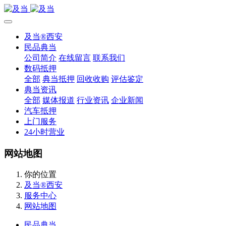
及当®西安
民品典当
公司简介
在线留言
联系我们
数码抵押
全部
典当抵押
回收收购
评估鉴定
典当资讯
全部
媒体报道
行业资讯
企业新闻
汽车抵押
上门服务
24小时营业
网站地图
你的位置
及当®西安
服务中心
网站地图
民品典当