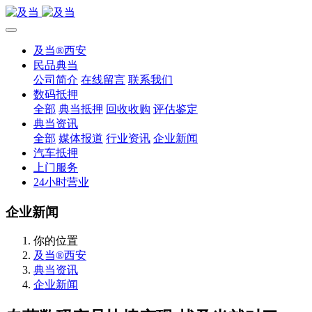
及当®西安
民品典当
公司简介
在线留言
联系我们
数码抵押
全部
典当抵押
回收收购
评估鉴定
典当资讯
全部
媒体报道
行业资讯
企业新闻
汽车抵押
上门服务
24小时营业
企业新闻
你的位置
及当®西安
典当资讯
企业新闻