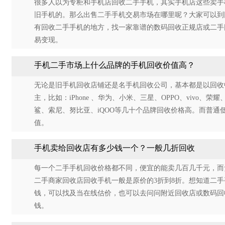
很多人以为专柜和手机店回收二手手机，其实手机店这些卖手
旧手机的。那么出售二手手机交易市场在哪里呢？大家可以到
有回收二手手机的地方，找一家靠谱的数码回收正规店或二手
易变现。
手机二手市场上什么品牌的手机回收价值高？
无论是旧手机回收店铺还是名手机回收公司，基本都是以回收
主，比如：iPhone 、华为、小米、三星、OPPO、vivo、荣耀、
鲨、索尼、努比亚、iQOO等几十个品牌回收价格高。而普通
值。
手机卖给回收店有多少钱一个？一般几折回收
每一个二手手机回收价格都不同，便宜的能卖几百几千元，而
二手商家回收店回收手机一般是原价的3折到8折。想知道二
钱，可以找及当在线估价，也可以去问问附近回收店或数码回
钱。